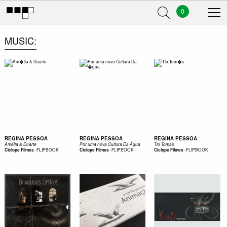
0
MUSIC
REGINA PESSOA
REGINA PESSOA
REGINA PESSOA
Amélia & Duarte
Por uma nova Cultura Da Água
Tio Tomás
-
FLIPBOOK
-
FLIPBOOK
-
FLIPBOOK
Ciclope Filmes
Ciclope Filmes
Ciclope Filmes