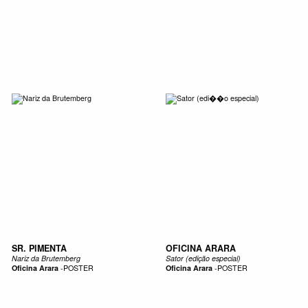
SIC
PUBLICATIONS
ACCESSORIES & ETC.
MEDIA
EVENT
SR. PIMENTA
OFICINA ARARA
Nariz da Brutemberg
Sator (edição especial)
Oficina Arara
-
POSTER
Oficina Arara
-
POSTER