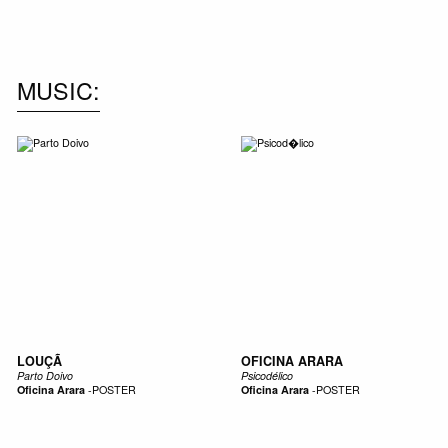
NEW IN
MU
MUSIC
LOUÇÃ
OFICINA ARARA
Parto Doivo
Psicodélico
Oficina Arara
-
POSTER
Oficina Arara
-
POSTER