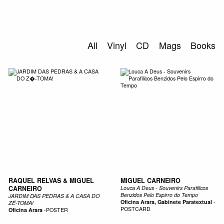
0
S
ABOUT US
All
Vinyl
CD
Mags
Books
SEARCH
RAQUEL RELVAS & MIGUEL
MIGUEL CARNEIRO
CARNEIRO
Louca A Deus - Souvenirs Parafilicos
Benzidos Pelo Espirro do Tempo
JARDIM DAS PEDRAS & A CASA DO
Oficina Arara, Gabinete Paratextual
-
ZÉ-TOMA!
POSTCARD
Oficina Arara
-
POSTER