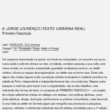
0
8- JORGE LOURENÇO (TEXTO: CATARINA REAL)
Primeiro Fascículo
Label /
PARALAXE / Erro Universal
Category /
Art
,
Photography
,
Design
,
Made in Portugal
Code /
Um esquema improvisado no quarto; em frente ao computador; um encontro na rua ou
numa saída à noite de câmara na mão; um balcão, comida e pessoas à sua volta; uma
mesa corrida; um armazém emprestado; guardado na dispensa-acervo; um atelier
coletivo, oficina ou espaço de programação; um atelier que se torna casa. Estes são
alguns dos muitos lugares onde a produção artística emergente e resiliente acontece na
cidade do Porto, independente e independentemente das circunstâncias. Mapear estes
espaços e visitá-los para trazer à luz a singularidade, não só dos trabalhos, mas
sobretudo das formas do fazer, é a proposta do PRIMEIRO FASCÍCULO — um projeto
de criação editorial de artistas em diálogo com artistas, com práticas distintas, como
artes plásticas, design, ilustração, performance ou práticas comunitárias, cada fascículo
é uma visita ao atelier em formato papel, que mergulha nos processos e pesquisas,
arquivos, métodos e referências individuais dos 20 artistas convidados para a 1ª edição