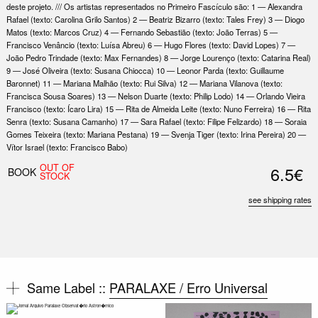
deste projeto. /// Os artistas representados no Primeiro Fascículo são: 1 — Alexandra
Rafael (texto: Carolina Grilo Santos) 2 — Beatriz Bizarro (texto: Tales Frey) 3 — Diogo
Matos (texto: Marcos Cruz) 4 — Fernando Sebastião (texto: João Terras) 5 —
Francisco Venâncio (texto: Luísa Abreu) 6 — Hugo Flores (texto: David Lopes) 7 —
João Pedro Trindade (texto: Max Fernandes) 8 — Jorge Lourenço (texto: Catarina Real)
9 — José Oliveira (texto: Susana Chiocca) 10 — Leonor Parda (texto: Guillaume
Baronnet) 11 — Mariana Malhão (texto: Rui Silva) 12 — Mariana Vilanova (texto:
Francisca Sousa Soares) 13 — Nelson Duarte (texto: Philip Lodo) 14 — Orlando Vieira
Francisco (texto: Ícaro Lira) 15 — Rita de Almeida Leite (texto: Nuno Ferreira) 16 — Rita
Senra (texto: Susana Camanho) 17 — Sara Rafael (texto: Filipe Felizardo) 18 — Soraia
Gomes Teixeira (texto: Mariana Pestana) 19 — Svenja Tiger (texto: Irina Pereira) 20 —
Vítor Israel (texto: Francisco Babo)
OUT OF
6.5€
BOOK
STOCK
see shipping rates
Same Label ::
PARALAXE / Erro Universal