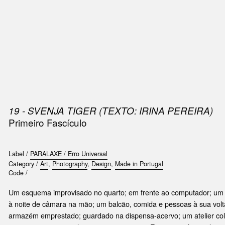
SIC
PUBLICATIONS
ACCESSORIES & ETC.
MEDIA
EVENT
19 - SVENJA TIGER (TEXTO: IRINA PEREIRA)
Primeiro Fascículo
Label /
PARALAXE / Erro Universal
Category /
Art
,
Photography
,
Design
,
Made in Portugal
Code /
Um esquema improvisado no quarto; em frente ao computador; um 
à noite de câmara na mão; um balcão, comida e pessoas à sua vol
armazém emprestado; guardado na dispensa-acervo; um atelier cole