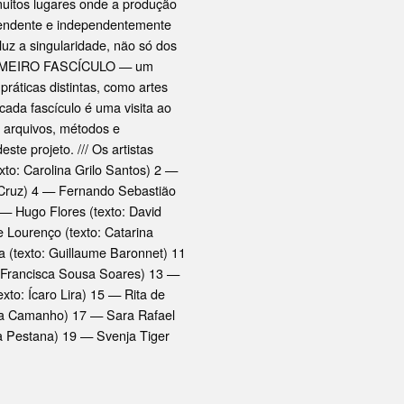
muitos lugares onde a produção
ependente e independentemente
luz a singularidade, não só dos
o PRIMEIRO FASCÍCULO — um
 práticas distintas, como artes
 cada fascículo é uma visita ao
, arquivos, métodos e
ste projeto. /// Os artistas
xto: Carolina Grilo Santos) 2 —
s Cruz) 4 — Fernando Sebastião
 — Hugo Flores (texto: David
 Lourenço (texto: Catarina
a (texto: Guillaume Baronnet) 11
: Francisca Sousa Soares) 13 —
xto: Ícaro Lira) 15 — Rita de
ana Camanho) 17 — Sara Rafael
na Pestana) 19 — Svenja Tiger