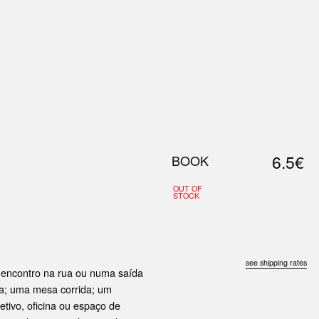
0
S
ABOUT US
SEARCH
6.5€
BOOK
OUT OF
STOCK
see shipping rates
encontro na rua ou numa saída
ta; uma mesa corrida; um
tivo, oficina ou espaço de