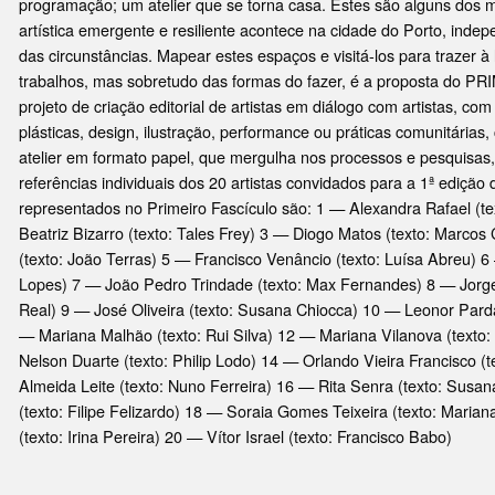
programação; um atelier que se torna casa. Estes são alguns dos 
artística emergente e resiliente acontece na cidade do Porto, ind
das circunstâncias. Mapear estes espaços e visitá-los para trazer à 
trabalhos, mas sobretudo das formas do fazer, é a proposta d
projeto de criação editorial de artistas em diálogo com artistas, com
plásticas, design, ilustração, performance ou práticas comunitárias,
atelier em formato papel, que mergulha nos processos e pesquisas
referências individuais dos 20 artistas convidados para a 1ª edição de
representados no Primeiro Fascículo são: 1 — Alexandra Rafael (te
Beatriz Bizarro (texto: Tales Frey) 3 — Diogo Matos (texto: Marco
(texto: João Terras) 5 — Francisco Venâncio (texto: Luísa Abreu) 6
Lopes) 7 — João Pedro Trindade (texto: Max Fernandes) 8 — Jorge
Real) 9 — José Oliveira (texto: Susana Chiocca) 10 — Leonor Pard
— Mariana Malhão (texto: Rui Silva) 12 — Mariana Vilanova (texto
Nelson Duarte (texto: Philip Lodo) 14 — Orlando Vieira Francisco (te
Almeida Leite (texto: Nuno Ferreira) 16 — Rita Senra (texto: Sus
(texto: Filipe Felizardo) 18 — Soraia Gomes Teixeira (texto: Maria
(texto: Irina Pereira) 20 — Vítor Israel (texto: Francisco Babo)