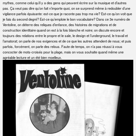
mythes, comme celui qu’il y a des gens qui peuvent écrire sur la musique et d’autres
pas. Ça veut pas dire qu’on fait n’importe quoi, on se surprend même à redoubler d’une
vigilance parfois épuisante: est-ce que je raconte pas trop ma vie? Est-ce qu’on voit que
je fais du second degré? Est-ce qu’emploie le bon vocabulaire? Dans ce 3e numéro de
Ventoline, on déterre des reliques d’enfance, des histoires de migrations et de
construction identitaire quand on est à la fois blanche et noire; on discute encore et
toujours des relations entre le propre et le sale, le design et l’underground, le travail et
l’amatorat; on parle de nos exigences et de ce que les autres attendent de nous; et puis
parfois, forcément, on parle des relous. Faute de temps, on n’a pas réussi à vous
concocter de mots-croisés pour la plage, mais on vous souhaite quand même une
agréable lecture et un été bien moelleux.