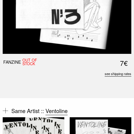
OUT OF
7€
FANZINE
STOCK
see shipping rates
Same Artist ::
Ventoline