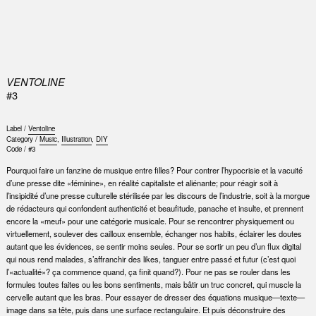
0
VENTOLINE
#3
Label /
Ventoline
Category /
Music
,
Illustration
,
DIY
Code /
#3
Pourquoi faire un fanzine de musique entre filles? Pour contrer l’hypocrisie et la vacuité
d’une presse dite «féminine», en réalité capitaliste et aliénante; pour réagir soit à
l’insipidité d’une presse culturelle stérilisée par les discours de l’industrie, soit à la morgue
de rédacteurs qui confondent authenticité et beaufitude, panache et insulte, et prennent
encore la «meuf» pour une catégorie musicale. Pour se rencontrer physiquement ou
virtuellement, soulever des cailloux ensemble, échanger nos habits, éclairer les doutes
autant que les évidences, se sentir moins seules. Pour se sortir un peu d’un flux digital
qui nous rend malades, s’affranchir des likes, tanguer entre passé et futur (c’est quoi
l’«actualité»? ça commence quand, ça finit quand?). Pour ne pas se rouler dans les
formules toutes faites ou les bons sentiments, mais bâtir un truc concret, qui muscle la
cervelle autant que les bras. Pour essayer de dresser des équations musique—texte—
image dans sa tête, puis dans une surface rectangulaire. Et puis déconstruire des