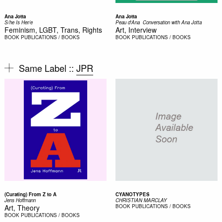
Ana Jotta
Ana Jotta
S/he Is Her/e
Peau d'Ana  Conversation with Ana Jotta
Feminism, LGBT, Trans, Rights
Art, Interview
BOOK
PUBLICATIONS / BOOKS
BOOK
PUBLICATIONS / BOOKS
Same Label ::
JPR
(Curating) From Z to A
CYANOTYPES
Jens Hoffmann
CHRISTIAN MARCLAY
Art, Theory
BOOK
PUBLICATIONS / BOOKS
BOOK
PUBLICATIONS / BOOKS