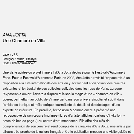
0
ANA JOTTA
Une Chambre en Ville
Label /
JPR
Category /
Music
,
Lifestyle
Code /
978-3-03764-604-5
Une visite guidée du projet immersif d'Ana Jotta déployé pour le Festival d'Automne à
Paris. Pour le Festival d'Automne à Paris en 2022, Ana Jotta a revisité l'espace mis à sa
disposition à la Cité internationale des arts en y accrochant et disposant des œuvres
existantes et le résultat de ses collectes estivales dans les rues de Paris. Lorsque
l'exposition a ouvert, l'artiste a disparu et laissé la magie d'une « chambre en ville »
opérer, permettant au public de s'immerger dans son univers singulier et subtil, dans
l'ambiance ironique et mélancolique, fourmillante de détails et de décalages, d'une
experte en intérieurs. En parallèle, l'exposition A comme encre a présenté une
rétrospective de son œuvre imprimée (livres d'artiste, affiches, cartons d'invitation, «
notes de bas de page ») au centre d'art Immanence. Elle offre des clés de
compréhension de son œuvre et rend compte de la créativité d'Ana Jotta, une artiste par
ailleurs très proche de la culture française. Cette publication propose une visite guidée et