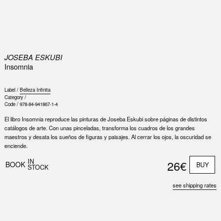
0
JOSEBA ESKUBI
Insomnia
Label /
Belleza Infinita
Category /
Code /
978-84-941867-1-4
El libro Insomnia reproduce las pinturas de Joseba Eskubi sobre páginas de distintos
catálogos de arte. Con unas pinceladas, transforma los cuadros de los grandes
maestros y desata los sueños de figuras y paisajes. Al cerrar los ojos, la oscuridad se
enciende.
Nex
Slid
IN
26€
BOOK
BUY
STOCK
see shipping rates