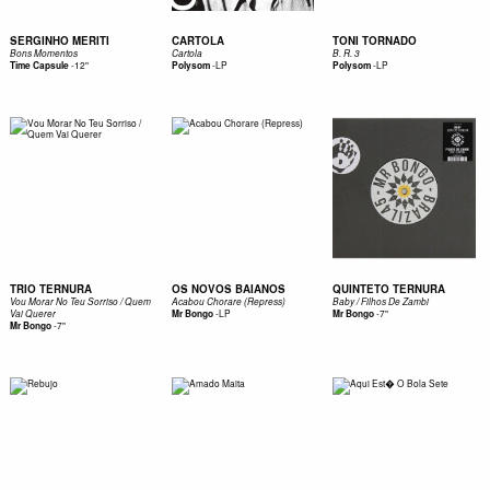
SERGINHO MERITI
CARTOLA
TONI TORNADO
Bons Momentos
Cartola
B. R. 3
-
12"
-
LP
-
LP
Time Capsule
Polysom
Polysom
TRIO TERNURA
OS NOVOS BAIANOS
QUINTETO TERNURA
Vou Morar No Teu Sorriso / Quem
Acabou Chorare (Repress)
Baby / Filhos De Zambi
-
LP
-
7"
Vai Querer
Mr Bongo
Mr Bongo
-
7"
Mr Bongo