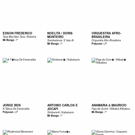
EDSON FREDERICO
NOELITA / DORIS
ORQUESTRA AFRO-
MONTEIRO
BRASILEIRA
Tava Mas Nao Tava / Bobeira
-
7"
Mr Bongo
Sambalanca / E Isso Ai
Orquestra Afro-Brasileira
-
7"
-
LP
Mr Bongo
Polysom
JORGE BEN
ANTONIO CARLOS E
ANAMARIA & MAURICIO
JOCAFI
A Tábua De Esmeralda
Figa de Guiné / Alibabá Alibabou
-
LP
-
7"
Polysom
Mr Bongo
Simbarerê / Kabaluere
-
7"
Mr Bongo