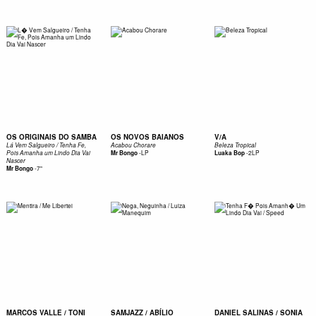
OS ORIGINAIS DO SAMBA
OS NOVOS BAIANOS
V/A
Lá Vem Salgueiro / Tenha Fe,
Acabou Chorare
Beleza Tropical
-
LP
-
2LP
Pois Amanha um Lindo Dia Vai
Mr Bongo
Luaka Bop
Nascer
-
7"
Mr Bongo
MARCOS VALLE / TONI
SAMJAZZ / ABÍLIO
DANIEL SALINAS / SONIA