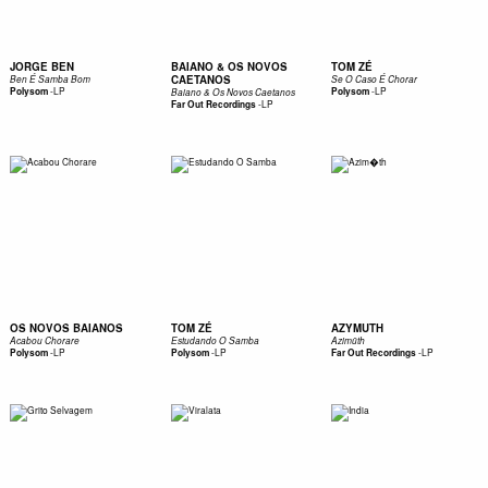
JORGE BEN
BAIANO & OS NOVOS
TOM ZÉ
CAETANOS
Ben É Samba Bom
Se O Caso É Chorar
-
LP
-
LP
Polysom
Polysom
Baiano & Os Novos Caetanos
-
LP
Far Out Recordings
OS NOVOS BAIANOS
TOM ZÉ
AZYMUTH
Acabou Chorare
Estudando O Samba
Azimüth
-
LP
-
LP
-
LP
Polysom
Polysom
Far Out Recordings