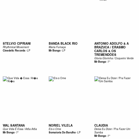
STELVIO CIPRIANI
BANDA BLACK RIO
ANTONIO ADOLFO & A
BRAZUCA / ERASMO
Rhythmical Movement
Maria Fumaça
-
LP
-
LP
Cinedelic Records
Mr Bongo
CARLOS & OS
TREMENDÕES
Gloria Glorinha / Coqueiro Verde
-
7"
Mr Bongo
WAL SANTANA
NORIEL VILELA
CLAUDIA
Que Vida É Essa / Atôa Atôa
Eis o Ome
Deixa Eu Dizer / Pra Fazer Um
-
7"
-
LP
Mr Bongo
Somatoria Do Barulho
Samba
-
7"
Mr Bongo