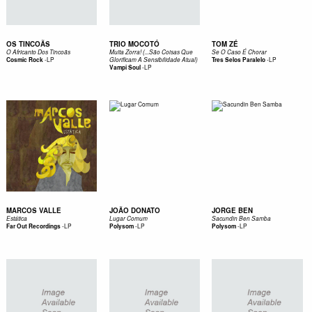
OS TINCOÃS
TRIO MOCOTÓ
TOM ZÉ
O Africanto Dos Tincoãs
Muita Zorra! (...São Coisas Que
Se O Caso É Chorar
-
LP
-
LP
Cosmic Rock
Glorificam A Sensibilidade Atual)
Tres Selos Paralelo
-
LP
Vampi Soul
MARCOS VALLE
JOÃO DONATO
JORGE BEN
Estática
Lugar Comum
Sacundin Ben Samba
-
LP
-
LP
-
LP
Far Out Recordings
Polysom
Polysom