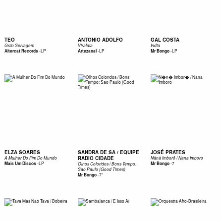
TEO
ANTONIO ADOLFO
GAL COSTA
Grito Selvagem
Viralata
India
-
LP
-
LP
-
LP
Altercat Records
Artezanal
Mr Bongo
ELZA SOARES
SANDRA DE SA / EQUIPE
JOSÉ PRATES
RADIO CIDADE
A Mulher Do Fim Do Mundo
Nãnã Imborô / Nana Imboro
-
LP
-
7
Mais Um Discos
Mr Bongo
Olhos Coloridos / Bons Tempo:
Sao Paulo (Good Times)
-
7"
Mr Bongo