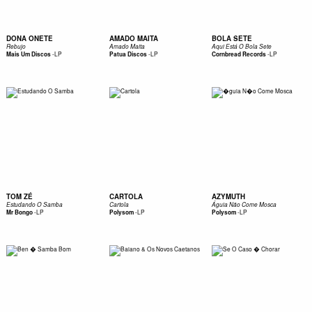
DONA ONETE
AMADO MAITA
BOLA SETE
Rebujo
Amado Maita
Aqui Está O Bola Sete
-
LP
-
LP
-
LP
Mais Um Discos
Patua Discos
Cornbread Records
TOM ZÉ
CARTOLA
AZYMUTH
Estudando O Samba
Cartola
Águia Não Come Mosca
-
LP
-
LP
-
LP
Mr Bongo
Polysom
Polysom