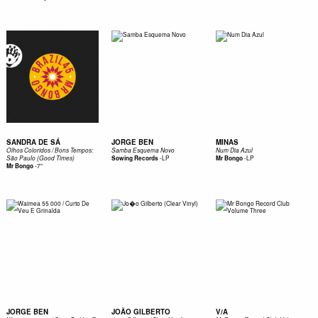
SANDRA DE SÁ
JORGE BEN
MINAS
Olhos Coloridos / Bons Tempos:
Samba Esquema Novo
Num Dia Azul
-
LP
-
LP
São Paulo (Good Times)
Sowing Records
Mr Bongo
-
7"
Mr Bongo
JORGE BEN
JOÃO GILBERTO
V/A