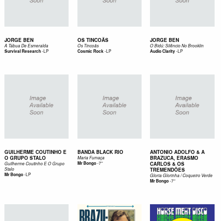
JORGE BEN
OS TINCOÃS
JORGE BEN
A Tábua De Esmeralda
Os Tincoãs
O Bidú: Silêncio No Brooklin
-
LP
-
LP
-
LP
Survival Research
Cosmic Rock
Audio Clarity
GUILHERME COUTINHO E
BANDA BLACK RIO
ANTONIO ADOLFO & A
O GRUPO STALO
BRAZUCA, ERASMO
Maria Fumaça
-
7''
Mr Bongo
CARLOS & OS
Guilherme Coutinho E O Grupo
Stalo
TREMENDÕES
-
LP
Mr Bongo
Gloria Glorinha / Coqueiro Verde
-
7''
Mr Bongo