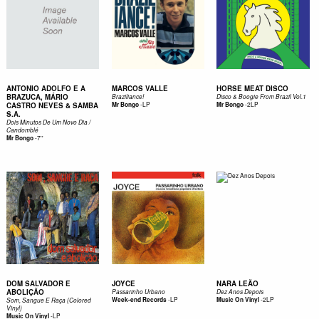
ANTONIO ADOLFO E A
MARCOS VALLE
HORSE MEAT DISCO
BRAZUCA, MÁRIO
Braziliance!
Disco & Boogie From Brazil Vol.1
-
LP
-
2LP
CASTRO NEVES & SAMBA
Mr Bongo
Mr Bongo
S.A.
Dois Minutos De Um Novo Dia /
Candomblé
-
7''
Mr Bongo
DOM SALVADOR E
JOYCE
NARA LEÃO
ABOLIÇÃO
Passarinho Urbano
Dez Anos Depois
-
LP
-
2LP
Week-end Records
Music On Vinyl
Som, Sangue E Raça (Colored
Vinyl)
-
LP
Music On Vinyl