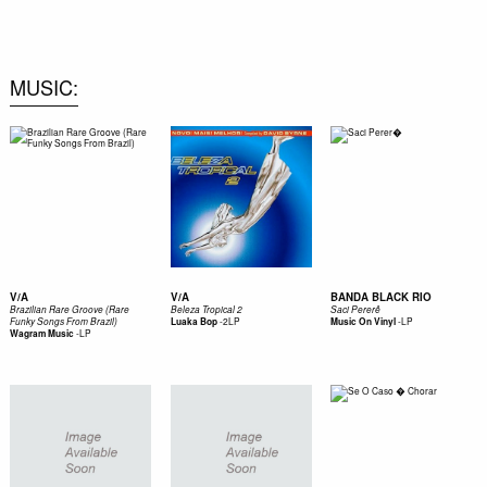
0
MUSIC
V/A
V/A
BANDA BLACK RIO
Brazilian Rare Groove (Rare
Beleza Tropical 2
Saci Pererê
-
2LP
-
LP
Funky Songs From Brazil)
Luaka Bop
Music On Vinyl
-
LP
Wagram Music