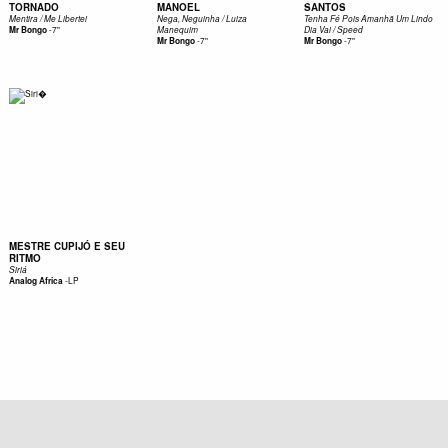
TORNADO
MANOEL
SANTOS
Mentira / Me Libertei
Nega, Neguinha / Luiza
Tenha Fé Pois Amanhã Um Lindo
-
7"
Mr Bongo
Manequim
Dia Vai / Speed
-
7"
-
7"
Mr Bongo
Mr Bongo
MESTRE CUPIJÓ E SEU
RITMO
Siriá
-
LP
Analog Africa