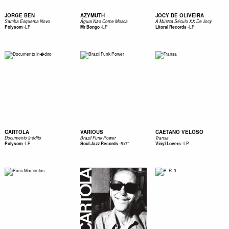
JORGE BEN
AZYMUTH
JOCY DE OLIVEIRA
Samba Esquema Novo
Águia Não Come Mosca
A Música Século XX De Jocy
-
LP
-
LP
-
LP
Polysom
Mr Bongo
Litoral Records
CARTOLA
VARIOUS
CAETANO VELOSO
Documento Inédito
Brazil Funk Power
Transa
-
LP
-
5x7"
-
LP
Polysom
Soul Jazz Records
Vinyl Lovers