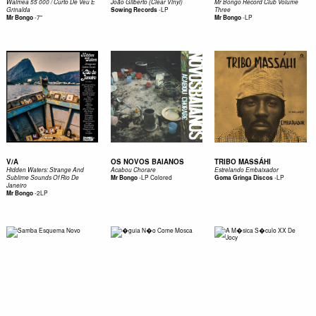
Waimea 55 000 / Curto De Veu E
João Gilberto (Clear Vinyl)
Mr Bongo Record Club Volume
-
LP
Grinalda
Sowing Records
Three
-
7"
-
LP
Mr Bongo
Mr Bongo
V/A
OS NOVOS BAIANOS
TRIBO MASSÁHI
Hidden Waters: Strange And
Acabou Chorare
Estrelando Embaixador
-
LP Colored
-
LP
Sublime Sounds Of Rio De
Mr Bongo
Goma Gringa Discos
Janeiro
-
2LP
Mr Bongo