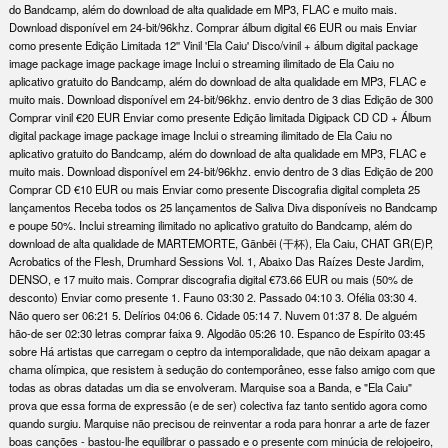
do Bandcamp, além do download de alta qualidade em MP3, FLAC e muito mais.
Download disponível em 24-bit/96khz. Comprar álbum digital €6 EUR ou mais Enviar
como presente Edição Limitada 12'' Vinil 'Ela Caiu' Disco/vinil + álbum digital package
image package image package image Inclui o streaming ilimitado de Ela Caiu no
aplicativo gratuito do Bandcamp, além do download de alta qualidade em MP3, FLAC e
muito mais. Download disponível em 24-bit/96khz. envio dentro de 3 dias Edição de 300
Comprar vinil €20 EUR Enviar como presente Edição limitada Digipack CD CD + Álbum
digital package image package image Inclui o streaming ilimitado de Ela Caiu no
aplicativo gratuito do Bandcamp, além do download de alta qualidade em MP3, FLAC e
muito mais. Download disponível em 24-bit/96khz. envio dentro de 3 dias Edição de 200
Comprar CD €10 EUR ou mais Enviar como presente Discografia digital completa 25
lançamentos Receba todos os 25 lançamentos de Saliva Diva disponíveis no Bandcamp
e poupe 50%. Inclui streaming ilimitado no aplicativo gratuito do Bandcamp, além do
download de alta qualidade de MARTEMORTE, Gānbēi (干杯), Ela Caiu, CHAT GR(E)P,
Acrobatics of the Flesh, Drumhard Sessions Vol. 1, Abaixo Das Raízes Deste Jardim,
DENSO, e 17 muito mais. Comprar discografia digital €73.66 EUR ou mais (50% de
desconto) Enviar como presente 1. Fauno 03:30 2. Passado 04:10 3. Ofélia 03:30 4.
Não quero ser 06:21 5. Delírios 04:06 6. Cidade 05:14 7. Nuvem 01:37 8. De alguém
hão-de ser 02:30 letras comprar faixa 9. Algodão 05:26 10. Espanco de Espírito 03:45
sobre Há artistas que carregam o ceptro da intemporalidade, que não deixam apagar a
chama olímpica, que resistem à sedução do contemporâneo, esse falso amigo com que
todas as obras datadas um dia se envolveram. Marquise soa a Banda, e "Ela Caiu"
prova que essa forma de expressão (e de ser) colectiva faz tanto sentido agora como
quando surgiu. Marquise não precisou de reinventar a roda para honrar a arte de fazer
boas canções - bastou-lhe equilibrar o passado e o presente com minúcia de relojoeiro,