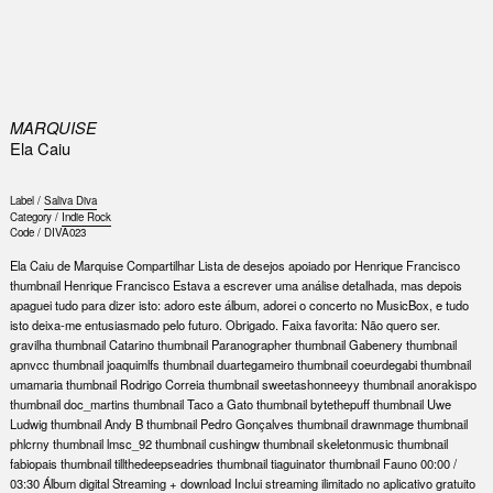
0
MARQUISE
Ela Caiu
Label /
Saliva Diva
Category /
Indie Rock
Code /
DIVA023
Ela Caiu de Marquise Compartilhar Lista de desejos apoiado por Henrique Francisco
thumbnail Henrique Francisco Estava a escrever uma análise detalhada, mas depois
apaguei tudo para dizer isto: adoro este álbum, adorei o concerto no MusicBox, e tudo
isto deixa-me entusiasmado pelo futuro. Obrigado. Faixa favorita: Não quero ser.
gravilha thumbnail Catarino thumbnail Paranographer thumbnail Gabenery thumbnail
apnvcc thumbnail joaquimlfs thumbnail duartegameiro thumbnail coeurdegabi thumbnail
umamaria thumbnail Rodrigo Correia thumbnail sweetashonneeyy thumbnail anorakispo
thumbnail doc_martins thumbnail Taco a Gato thumbnail bytethepuff thumbnail Uwe
Ludwig thumbnail Andy B thumbnail Pedro Gonçalves thumbnail drawnmage thumbnail
phlcrny thumbnail lmsc_92 thumbnail cushingw thumbnail skeletonmusic thumbnail
fabiopais thumbnail tillthedeepseadries thumbnail tiaguinator thumbnail Fauno 00:00 /
03:30 Álbum digital Streaming + download Inclui streaming ilimitado no aplicativo gratuito