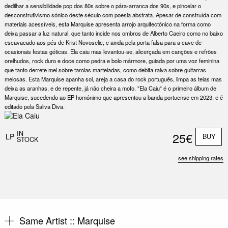
dedilhar a sensibilidade pop dos 80s sobre o pára-arranca dos 90s, e pincelar o
desconstrutivismo sónico deste século com poesia abstrata. Apesar de construída com
materiais acessíveis, esta Marquise apresenta arrojo arquitectónico na forma como
deixa passar a luz natural, que tanto incide nos ombros de Alberto Caeiro como no baixo
escavacado aos pés de Krist Novoselic, e ainda pela porta falsa para a cave de
ocasionais festas góticas. Ela caiu mas levantou-se, alicerçada em canções e refrões
orelhudos, rock duro e doce como pedra e bolo mármore, guiada por uma voz feminina
que tanto derrete mel sobre tarolas marteladas, como debita raiva sobre guitarras
melosas. Esta Marquise apanha sol, areja a casa do rock português, limpa as teias mas
deixa as aranhas, e de repente, já não cheira a mofo. "Ela Caiu" é o primeiro álbum de
Marquise, sucedendo ao EP homónimo que apresentou a banda portuense em 2023, e é
editado pela Saliva Diva.
IN
25€
LP
BUY
STOCK
see shipping rates
Same Artist ::
Marquise