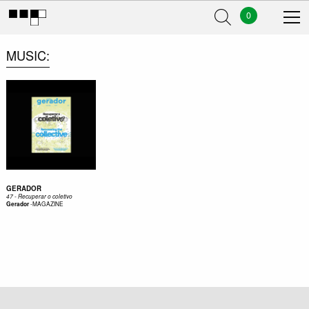
0
MUSIC
GERADOR
47 - Recuperar o coletivo
-
MAGAZINE
Gerador