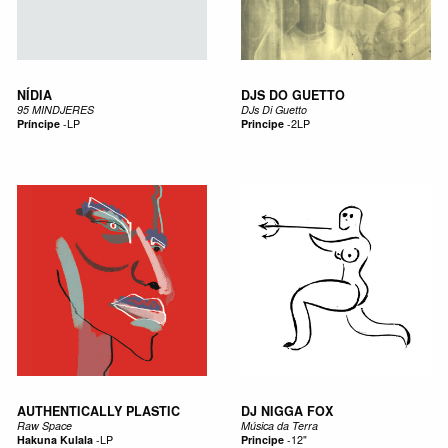
NÍDIA
DJS DO GUETTO
95 MINDJERES
DJs Di Guetto
Príncipe
-
LP
Principe
-
2LP
AUTHENTICALLY PLASTIC
DJ NIGGA FOX
Raw Space
Música da Terra
Hakuna Kulala
-
LP
Principe
-
12"