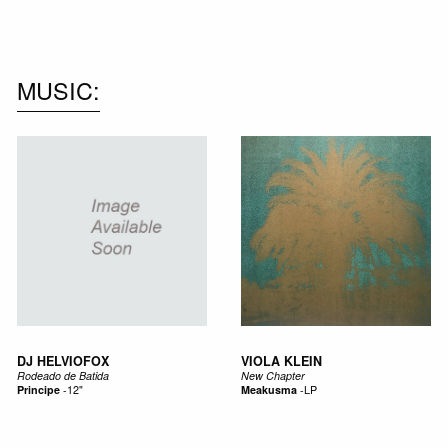
NEW IN
MU
MUSIC
DJ HELVIOFOX
VIOLA KLEIN
Rodeado de Batida
New Chapter
Pri­ncipe
-
12"
Meakusma
-
LP