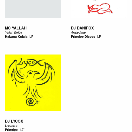
MC YALLAH
DJ DANIFOX
Yallah Beibe
Ansiedade
Hakuna Kulala
-
LP
Prí­ncipe Discos
-
LP
DJ LYCOX
Lycoxera
Principe
-
12"