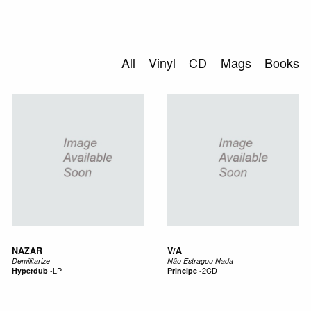
0
S
ABOUT US
All
Vinyl
CD
Mags
Books
SEARCH
NAZAR
V/A
Demilitarize
Não Estragou Nada
Hyperdub
-
LP
Principe
-
2CD