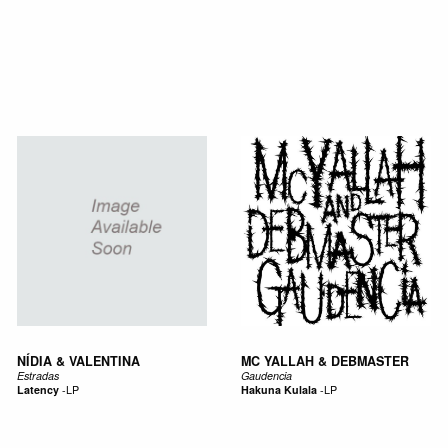
SIC
PUBLICATIONS
ACCESSORIES & ETC.
MEDIA
EVENT
NÍDIA & VALENTINA
MC YALLAH & DEBMASTER
Estradas
Gaudencia
Latency
-
LP
Hakuna Kulala
-
LP