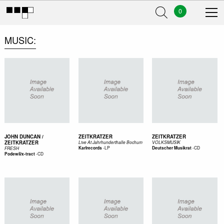
0
MUSIC
JOHN DUNCAN /
ZEITKRATZER
ZEITKRATZER
ZEITKRATZER
Live At Jahrhunderthalle Bochum
VOLKSMUSIK
-
LP
-
CD
Karlrecords
Deutscher Musikrat
FRESH
-
CD
Podewil/x-tract